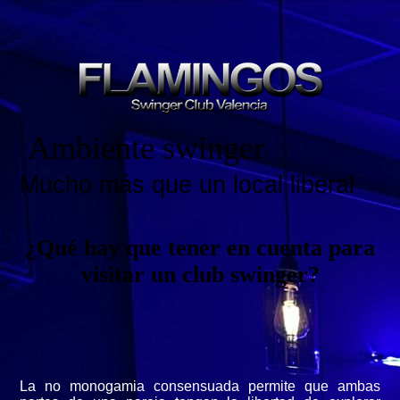
Ambiente swinger
Mucho más que un local liberal
¿Qué hay que tener en cuenta para
visitar un club swinger?
La no monogamia consensuada permite que ambas