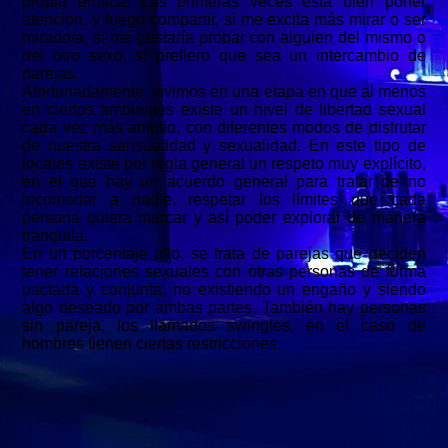
propia erótica. Las primeras veces está bien poner
atención, y luego compartir, si me excita más mirar o ser
mirado/a, si me gustaría probar con alguien del mismo o
del otro sexo, si prefiero que sea un intercambio de
parejas.
Afortunadamente, vivimos en una etapa en que al menos
en ciertos ambientes existe un nivel de libertad sexual
cada vez más amplio, con diferentes modos de disfrutar
de nuestra sensualidad y sexualidad. En este tipo de
locales existe por regla general un respeto muy explícito,
en el que hay un acuerdo general para tratar de no
incomodar a nadie, respetar los límites que cada
persona quiera marcar y así poder explorar de manera
tranquila.
En un porcentaje alto, se trata de parejas que deciden
tener relaciones sexuales con otras personas de forma
pactada y conjunta, no existiendo un engaño y siendo
algo deseado por ambas partes. También hay personas
sin pareja, los llamados swingles, en el caso de
hombres tienen ciertas restricciones.