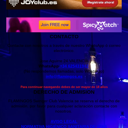
CONTACTO
Contacte con nosotros a través de nuestro WhatsApp ó correo
electrónico.
Jose Aguirre 24 VALENCIA
WhatsApp
+34 625431942
(No respondemos llamadas, solo Whatsapp)
info@flamingos.es
Para continuar navegando debes de ser mayor de 18 años
DERECHO DE ADMISION
FLAMINGOS Swinger Club Valencia se reserva el derecho de
admisión, por favor para cualquier aclaración contacte con
nosotros.
AVISO LEGAL
NORMATIVA HIGIÉNICO SANITARIA DE SPAS