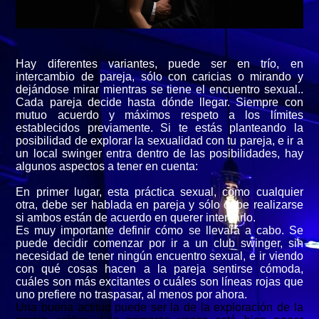
Hay diferentes variantes, puede ser en trío, en
intercambio de pareja, sólo con caricias o mirando y
dejándose mirar mientras se tiene el encuentro sexual..
Cada pareja decide hasta dónde llegar. Siempre con
mutuo acuerdo y máximos respeto a los límites
establecidos previamente. Si te estás planteando la
posibilidad de explorar la sexualidad con tu pareja, e ir a
un local swinger entra dentro de las posibilidades, hay
algunos aspectos a tener en cuenta:
En primer lugar, esta práctica sexual, como cualquier
otra, debe ser hablada en pareja y sólo debe realizarse
si ambos están de acuerdo en querer intentarlo.
Es muy importante definir cómo se llevará a cabo. Se
puede decidir comenzar por ir a un club swinger, sin
necesidad de tener ningún encuentro sexual, e ir viendo
con qué cosas hacen a la pareja sentirse cómoda,
cuáles son más excitantes o cuáles son líneas rojas que
uno prefiere no traspasar, al menos por ahora.
Una buena actitud puede ser la de la exploración de la